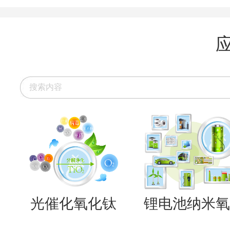
光催化氧化钛
锂电池纳米氧..