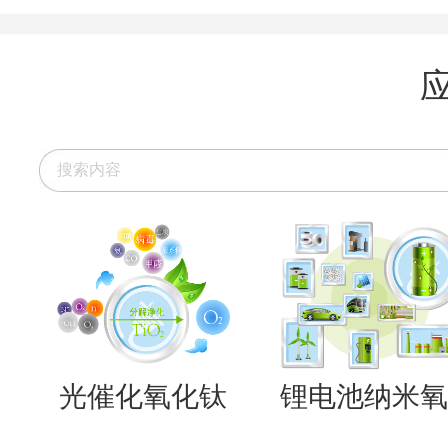
光催化氧化钛
锂电池纳米氧..