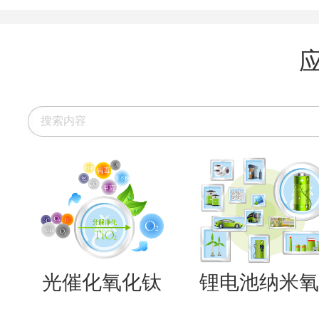
光催化氧化钛
锂电池纳米氧..