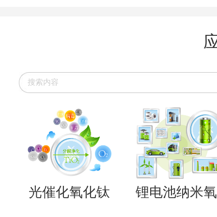
光催化氧化钛
锂电池纳米氧..