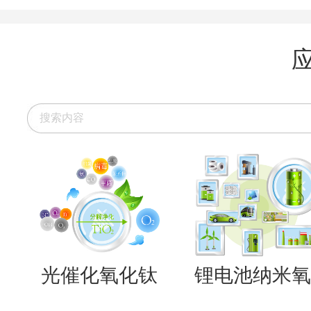
光催化氧化钛
锂电池纳米氧..