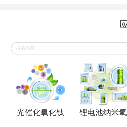
光催化氧化钛
锂电池纳米氧..