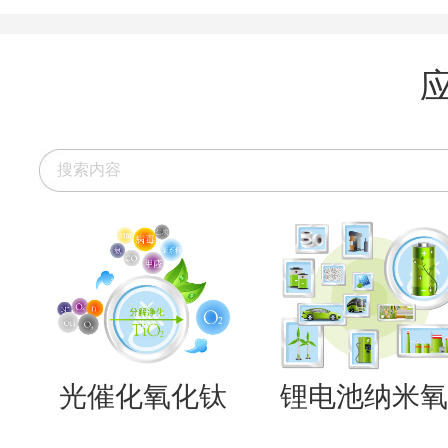
光催化氧化钛
锂电池纳米氧..