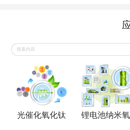
光催化氧化钛
锂电池纳米氧..