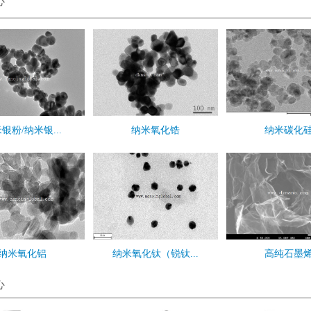
心
银粉/纳米银...
纳米氧化锆
纳米碳化
纳米氧化铝
纳米氧化钛（锐钛...
高纯石墨
心