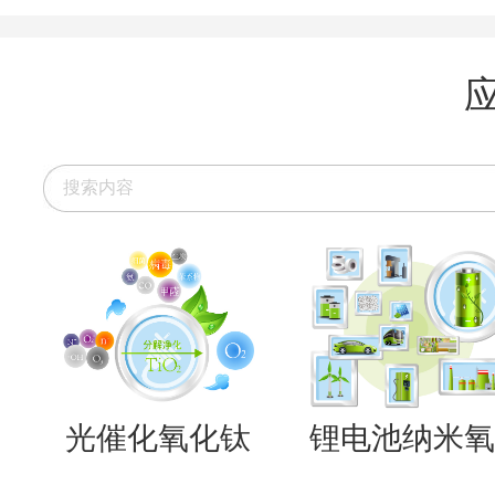
光催化氧化钛
锂电池纳米氧..