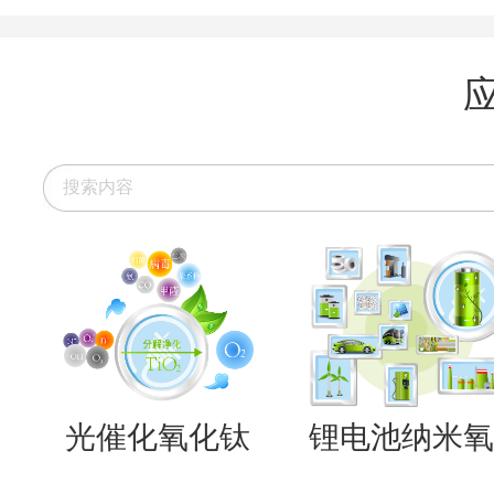
光催化氧化钛
锂电池纳米氧..