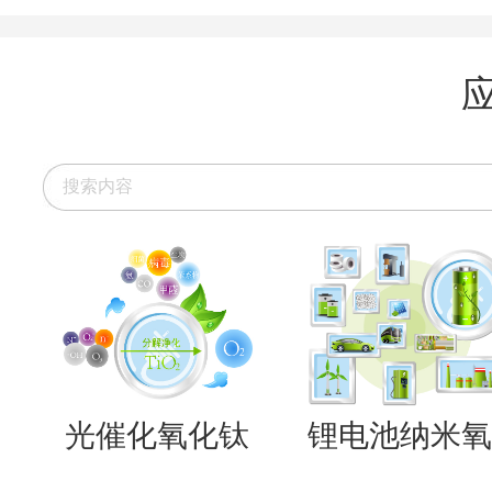
光催化氧化钛
锂电池纳米氧..