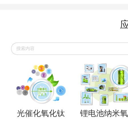
光催化氧化钛
锂电池纳米氧..