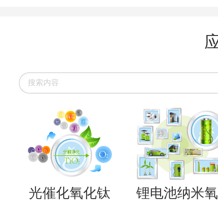
光催化氧化钛
锂电池纳米氧..