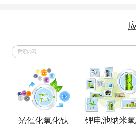
光催化氧化钛
锂电池纳米氧..