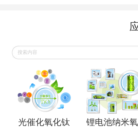
光催化氧化钛
锂电池纳米氧..