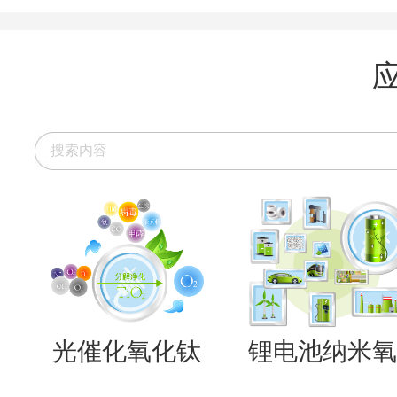
光催化氧化钛
锂电池纳米氧..