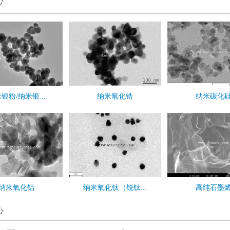
心
银粉/纳米银...
纳米氧化锆
纳米碳化
纳米氧化铝
纳米氧化钛（锐钛...
高纯石墨
心