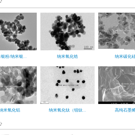
心
银粉/纳米银...
纳米氧化锆
纳米碳化
纳米氧化铝
纳米氧化钛（锐钛...
高纯石墨
心