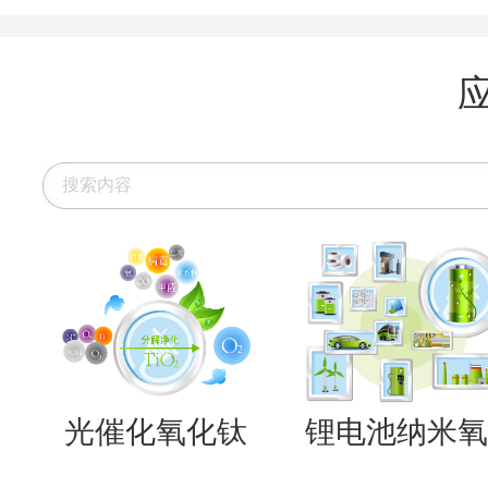
光催化氧化钛
锂电池纳米氧..