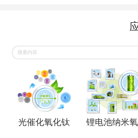
光催化氧化钛
锂电池纳米氧..