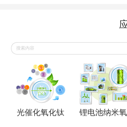
光催化氧化钛
锂电池纳米氧..